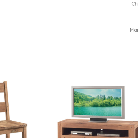
Ch
Ma