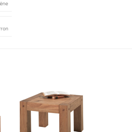
êne
rron