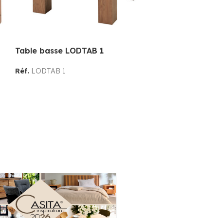
Table basse LODTAB 1
Table basse 
Réf.
LODTAB 1
Réf.
LODTAB 2