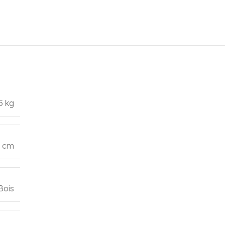
5 kg
5 cm
Bois