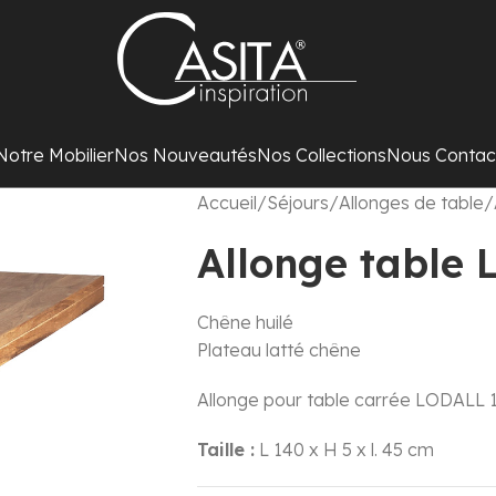
Notre Mobilier
Nos Nouveautés
Nos Collections
Nous Contac
Accueil
Séjours
Allonges de table
Allonge table
Chêne huilé
Plateau latté chêne
Allonge pour table carrée LODALL 
Taille :
L 140 x H 5 x l. 45 cm