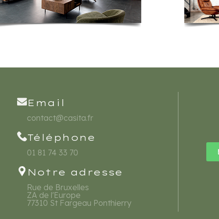
Email
contact@casita.fr
Téléphone
01 81 74 33 70
Notre adresse
Rue de Bruxelles
ZA de l'Europe
77310 St Fargeau Ponthierry