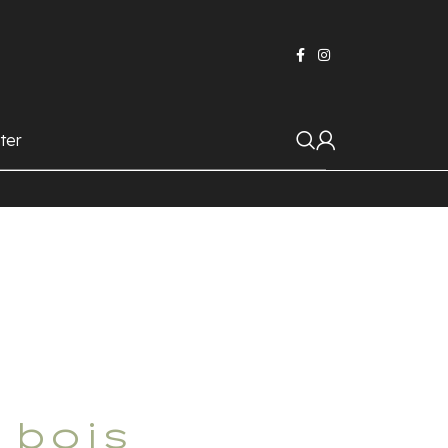
ter
 bois