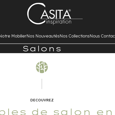
Notre Mobilier
Nos Nouveautés
Nos Collections
Nous Contac
Salons
DECOUVREZ
les de salon en