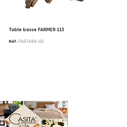
Table basse FARMER 113
Table basse 
Réf.
FARTABA 113
Réf.
LODTAB 1