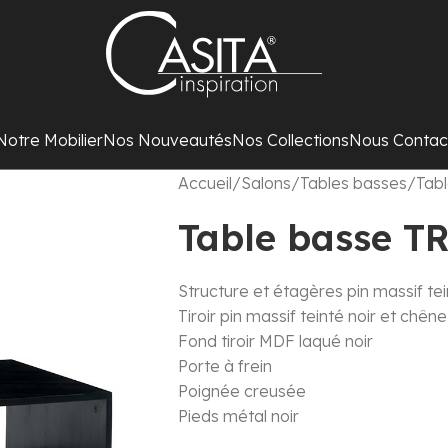
Notre Mobilier
Nos Nouveautés
Nos Collections
Nous Contac
Accueil
Salons
Tables basses
Tab
Table basse T
Structure et étagères pin massif tei
Tiroir pin massif teinté noir et chêne
Fond tiroir MDF laqué noir
Porte à frein
Poignée creusée
Pieds métal noir