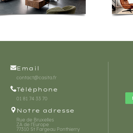
Email
contact@casita.fr
Téléphone
01 81 74 33 70
Notre adresse
Rue de Bruxelles
ZA de l'Europe
77310 St Fargeau Ponthierry