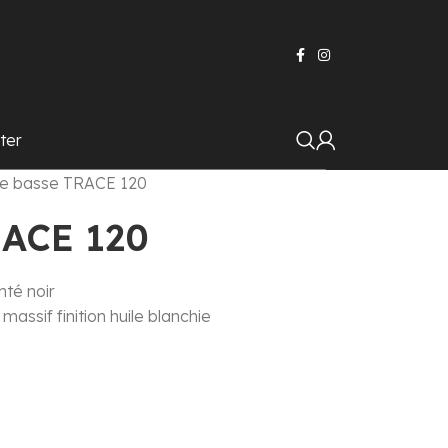
ter
le basse TRACE 120
RACE 120
nté noir
 massif finition huile blanchie