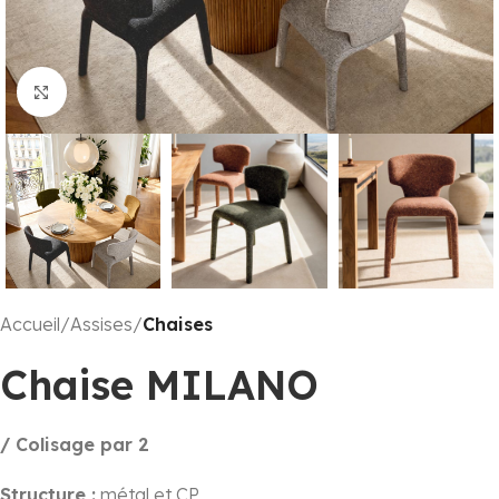
Click to enlarge
Accueil
Assises
Chaises
Chaise MILANO
/ Colisage par 2
Structure :
métal et CP