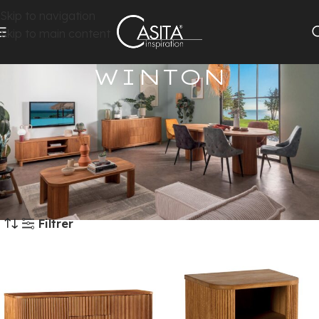
Skip to navigation
Skip to main content
WINTON
Mobilier WINTON
Chêne huilé
Fond et côtés contreplaqué
Tiroirs sur rails métal ouverture totale
Accueil
Collections
Collection en chêne
WINTON
Filtrer