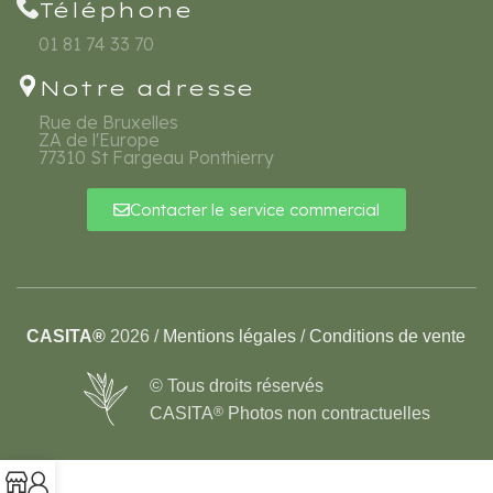
Téléphone
01 81 74 33 70
Notre adresse
Rue de Bruxelles
ZA de l'Europe
77310 St Fargeau Ponthierry
Contacter le service commercial
CASITA®
2026 /
Mentions légales
/
Conditions de vente
© Tous droits réservés
CASITA
®
Photos non contractuelles