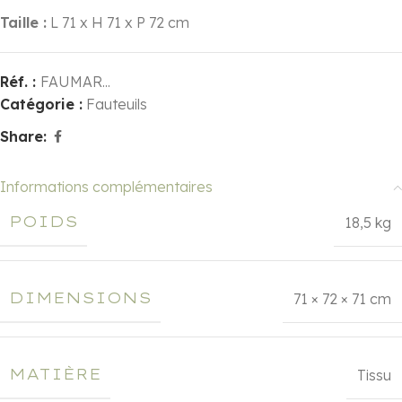
Taille :
L 71 x H 71 x P 72 cm
Réf. :
FAUMAR...
Catégorie :
Fauteuils
Share:
Informations complémentaires
POIDS
18,5 kg
DIMENSIONS
71 × 72 × 71 cm
MATIÈRE
Tissu