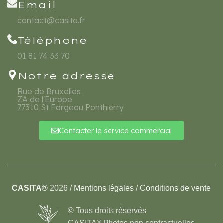
Email
contact@casita.fr
Téléphone
01 81 74 33 70
Notre adresse
Rue de Bruxelles
ZA de l'Europe
77310 St Fargeau Ponthierry
Contacter le service commercial
CASITA®
2026 /
Mentions légales
/
Conditions de vente
© Tous droits réservés
CASITA
®
Photos non contractuelles