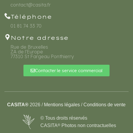
contact@casita.fr
Téléphone
01 81 74 33 70
Notre adresse
Rue de Bruxelles
ZA de l'Europe
77310 St Fargeau Ponthierry
Contacter le service commercial
CASITA®
2026 /
Mentions légales
/
Conditions de vente
© Tous droits réservés
CASITA
®
Photos non contractuelles