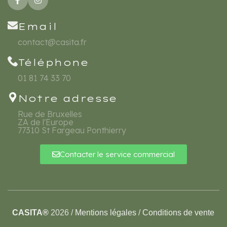
Email
contact@casita.fr
Téléphone
01 81 74 33 70
Notre adresse
Rue de Bruxelles
ZA de l'Europe
77310 St Fargeau Ponthierry
Contacter le service commercial
CASITA®
2026 /
Mentions légales
/
Conditions de vente