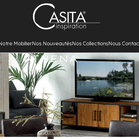
Notre Mobilier
Nos Nouveautés
Nos Collections
Nous Contac
ATHENA
Mobilier ATHENA
Teck massif naturel recyclé
et fer vieilli.
Tiroirs sur rails métal.
Poignées et pieds métal.