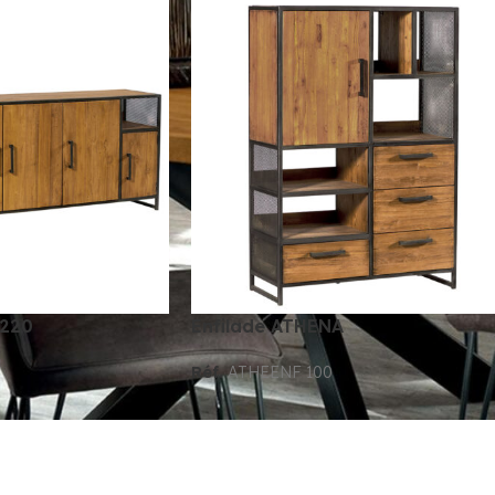
 220
Enfilade ATHENA
Réf.
ATHEENF 100