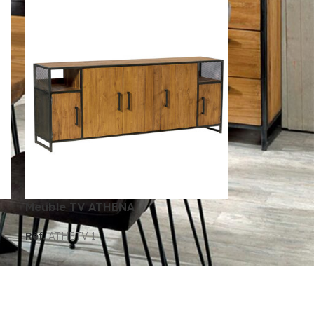
Meuble TV ATHENA
Réf.
ATHETV 1