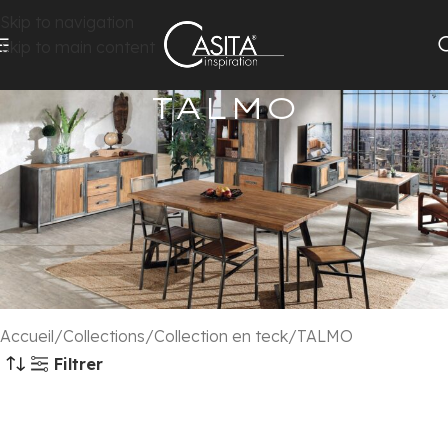
Skip to navigation
Skip to main content
TALMO
Collection TALMO
Teck massif naturel recyclé
et fer vieilli.
Tiroirs sur rails métal.
Poignées et pieds métal.
Façade tiroir métal
Accueil
Collections
Collection en teck
TALMO
Filtrer